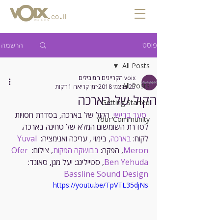
.
.
co
il
פוסט
הרשמה
All Posts
voix הקריינים המובילים
All Posts
25 בדצמ׳ 2018
זמן קריאה 1 דקות
הקול של בארכה
Getting Started
סער בדישי
, הקול של בארכה, בסדרת חסויות 
Your Community
לסדרת השומשום המלא של טחינה בארכה.
לקוח: 
בארכה
, בימוי , עריכה ואנימציה: 
Yuval 
Meron
, הפקה: 
בבושקה הפקות
, צילום: 
Ofer 
Ben Yehuda
, סטיילינג: יעל מגן, סאונד: 
Bassline Sound Design
https://youtu.be/TpVTL35djNs